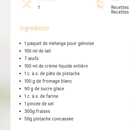
1
Recettes
Recettes
Ingrédients
1 paquet de mélange pour génoise
100 ml de lait
7 œufs
100 ml de crème liquide entière
1 c. à s. de pâte de pistache
100 g de fromage blanc
90 g de sucre glace
1 c. à s. de farine
1 pincée de sel
300g fraises
50g pistache concassée