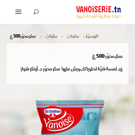
الرئيسيّة
منتجات
مكوّنات
سكر محوّر 500 غ
5
5
5
سكر محوّر 500 غ
زيد لمسة فنيّة لحلوياتك ورش عليها سكر محوّر د. أوتكر فنواز