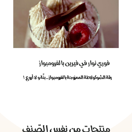
فوري نوار في فيرين بالفرومبواز
رقة الشوكولاطة الممزوجة بالفرومبواز... بنٌة و لا أروع !
منتجات من نفس الصّنف