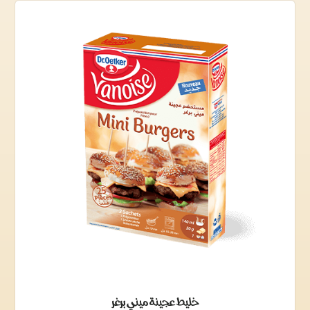
خليط عجينة ميني برغر