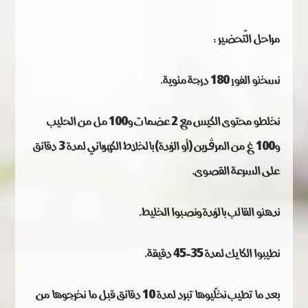
مراحل التّحضير :
نسخنو الفور 180 درجة مئوية.
نخلطو محتوى الكيس مع 2 عضمات و100 مل من الحليب
و100 غ من المرڨرين (أو الزبدة) بالخلاط الكهربائي لمدة 3 دقائق
على السرعة القصوى.
ندهنو القالب بالزبدة ونصبوا الخليط.
نطيبوا الكايك لمدة 35-45 دقيقة.
بعد ما تطيب نخلّيوها تبرد لمدة 10 دقائق قبل ما نخرجوها من