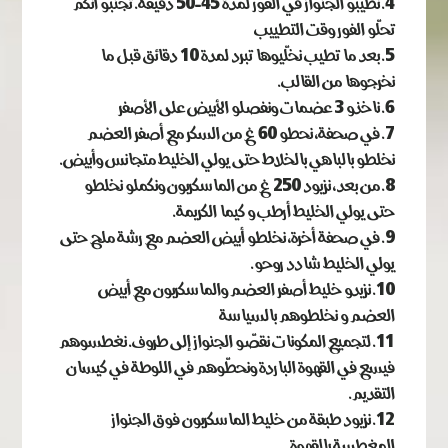
نطيبو الجنواز في الفور لمدة 45-50 دقيقة. تجنبو انكم
تحلّو الفور وقت التطييب
بعد ما تطيب نخلّيوها تبرد لمدة 10 دقائق قبل ما
نخرجوها من القالب.
ناخذو 3 عضمات ونفصلو الأبيض على الأصفر
في صحفة، نحطو 60 غ من السكر مع أصفر العضم
نخلطو بالباهي بالخلاط حتى يولي الخليط متجانس وأبيض.
من بعد، نزيود 250 غ من الماسكربون ونكملو نخلطو
حتى يولي الخليط أرطب و كيما الكريمة.
في صحفة أخرة، نخلطو أبيض العضم مع رشة ملح حتى
يولي الخليط شادد روحو.
نزيدو خليط أصفر العضم والماسكربون مع أبيض
العضم و نخلطوهم بالسياسة
لتجميع المكونات نقصّو الجنواز إلى طروف. نغطسوهم
فيسع في القهوة الباردة ونحطّوهم في اللوطة في كيسان
التقديم.
نزيود طبقة من خليط الماسكربون فوق الجنواز
المغطسة بالقهوة.