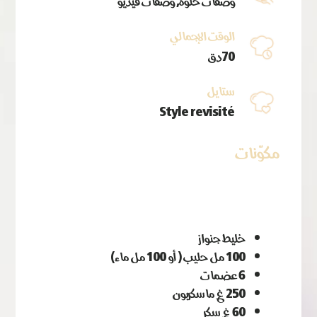
وصفات حلوة, وصفات فيديو
الوقت الإجمالي
70دق
ستايل
Style revisité
مكوّنات
خليط جنواز
100 مل حليب ( أو 100 مل ماء)
6 عضمات
250 غ ماسكربون
60 غ سكر