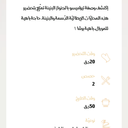
إكتشف وصفة تيراميسو بالجنواز البنينة تمتّع بتحضير
هذه المحليّات الإيطاليّة الدّسمة والبنينة. حاجة باهية
للمورال، باهية برشا !
وقت التحضير
20دق
حصص
2
وقت الطبخ
50دق
نوعيّة