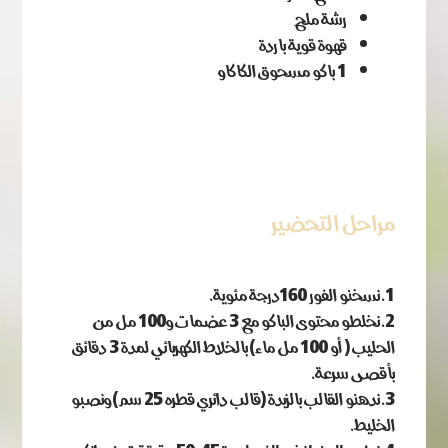
رشة ملح
قهوة قوية باردة
1 باكو مسحوق الكاكاو
مراحل التحضير
نسخنو الفور 160درجة مئوية.
نخلطو محتوى الباكو مع 3 عضمات و100 مل من
الحليب ( أو 100 مل ماء) بالخلاط الكهربائي لمدة 3 دقائق
بأقصى سرعة.
ندهنو القالب بالزبدة (قالب دائري قطره 25 سم) ونصبو
الخليط.