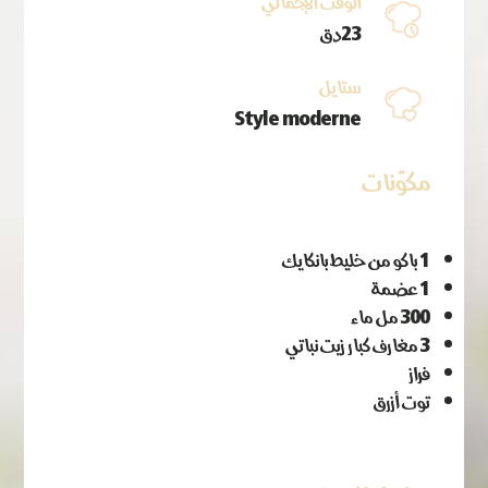
الوقت الإجمالي
23دق
ستايل
Style moderne
مكوّنات
1 باكو من خليط بانكايك
1 عضمة
300 مل ماء
3 مغارف كبار زيت نباتي
فراز
توت أزرق