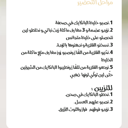
مراحل التحضير
نصبو خليط البانكايك في صحفة
نزيدو عضمة و 3 مغارف ماكلة زيت نباتي و نخلطو لين
نتحصلو على خليط متجانس
نسخنو القلاية و ندهنوها بالزبدة.
نحّيو القلاية من الڨاز ونصبو زوز مغارف متع ماكلة من
الخليط
نرجعو القلاية من للڨاز ونطيبوا البانكايك من الشيرتين
حتّى لين تولّي لونها ذهبي
للتزيين :
نحطو البانكايك في صحن.
نصبو عليهم العسل.
نزيدو فوقهم فراز والتوت الأزرق.