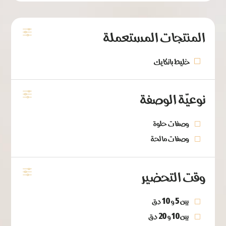
المنتجات المستعملة
خليط بانكايك
نوعيّة الوصفة
وصفات حلوة
وصفات مالحة
وقت التحضير
بين 5 و 10 دق
بين 10 و 20 دق