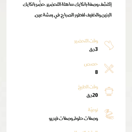
إكتشف وصفة بانكايك ساهلة التحضير. حضّر بانكايك
البنين والخفيف لفطور الصباح في رمشة عين.
وقت التحضير
3دق
حصص
8
وقت الطبخ
20دق
نوعيّة
وصفات حلوة, وصفات فيديو